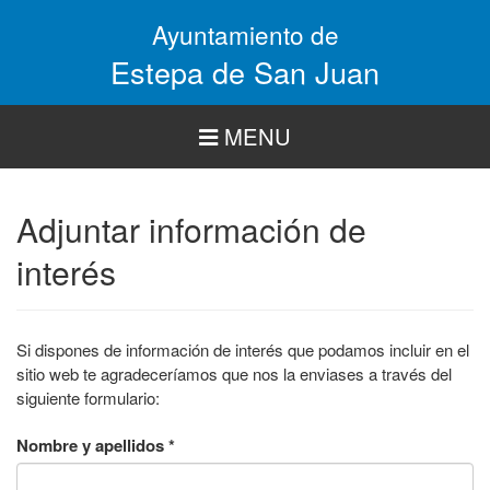
Pasar
Ayuntamiento de
al
contenido
Estepa de San Juan
principal
MENU
Adjuntar información de
interés
Si dispones de información de interés que podamos incluir en el
sitio web te agradeceríamos que nos la enviases a través del
siguiente formulario:
Nombre y apellidos
*