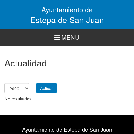
Pasar
Ayuntamiento de
al
contenido
Estepa de San Juan
principal
MENU
Actualidad
Aplicar
Año
No resultados
Ayuntamiento de Estepa de San Juan